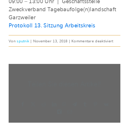
09:00 – 13:00 Uhr | Geschäftsstelle
Zweckverband Tagebaufolge(n)landschaft
Garzweiler
Protokoll 13. Sitzung Arbeitskreis
für
Von
sputnik
|
November 13, 2018
|
Kommentare deaktiviert
DI,
13.
NOV
2018
|
Teilen Sie diesen Artikel!
13.
Sitzung
Facebook
X
Reddit
LinkedIn
WhatsApp
Telegram
Tumblr
Pinterest
Vk
Xing
E-
Mail