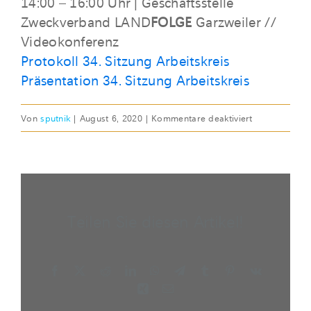
14:00 – 16:00 Uhr | Geschäftsstelle
Zweckverband LAND
FOLGE
Garzweiler //
Videokonferenz
Protokoll 34. Sitzung Arbeitskreis
Präsentation 34. Sitzung Arbeitskreis
für
Von
sputnik
|
August 6, 2020
|
Kommentare deaktiviert
DO,
06.
AUG
2020
|
Teilen Sie diesen Artikel!
34.
Sitzung
Facebook
X
Reddit
LinkedIn
WhatsApp
Telegram
Tumblr
Pinterest
Vk
Xing
E-
Mail