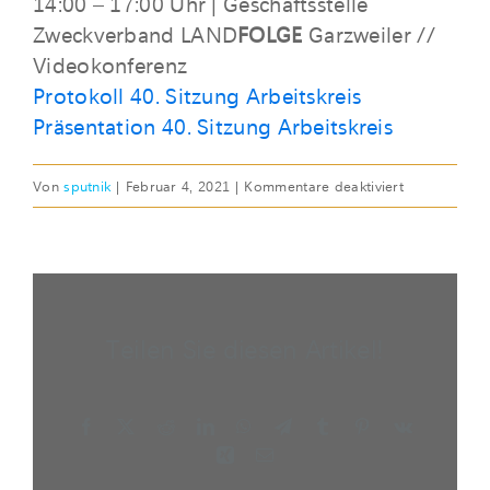
14:00 – 17:00 Uhr | Geschäftsstelle
Zweckverband LAND
FOLGE
Garzweiler //
Videokonferenz
Protokoll 40. Sitzung Arbeitskreis
Präsentation 40. Sitzung Arbeitskreis
für
Von
sputnik
|
Februar 4, 2021
|
Kommentare deaktiviert
DO,
04.
FEB
2021
|
Teilen Sie diesen Artikel!
40.
Sitzung
Facebook
X
Reddit
LinkedIn
WhatsApp
Telegram
Tumblr
Pinterest
Vk
Xing
E-
Mail