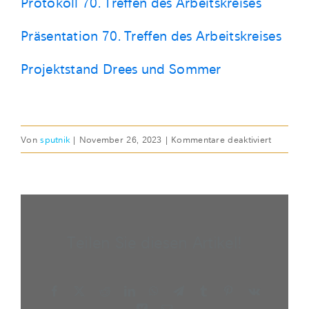
Protokoll 70. Treffen des Arbeitskreises
Präsentation 70. Treffen des Arbeitskreises
Projektstand Drees und Sommer
für
Von
sputnik
|
November 26, 2023
|
Kommentare deaktiviert
DO,
7.
DEZ
2023
|
Teilen Sie diesen Artikel!
70.
Sitzung
Facebook
X
Reddit
LinkedIn
WhatsApp
Telegram
Tumblr
Pinterest
Vk
Xing
E-