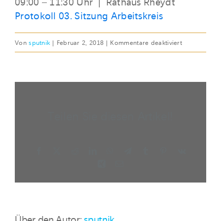
09:00 – 11:30 Uhr | Rathaus Rheydt
Protokoll 03. Sitzung Arbeitskreis
für
Von
sputnik
|
Februar 2, 2018
|
Kommentare deaktiviert
FR,
02.
FEB
2018
|
Teilen Sie diesen Artikel!
03.
Sitzung
Facebook
X
Reddit
LinkedIn
WhatsApp
Telegram
Tumblr
Pinterest
Vk
Xing
E-
Mail
Über den Autor:
sputnik