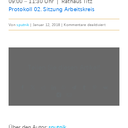
09:00 – 11:30 Uhr | Rathaus Titz
Protokoll 02. Sitzung Arbeitskreis
für
Von
sputnik
|
Januar 12, 2018
|
Kommentare deaktiviert
FR,
12.
JAN
2018
|
Teilen Sie diesen Artikel!
02.
Sitzung
Facebook
X
Reddit
LinkedIn
WhatsApp
Telegram
Tumblr
Pinterest
Vk
Xing
E-
Mail
Über den Autor:
sputnik