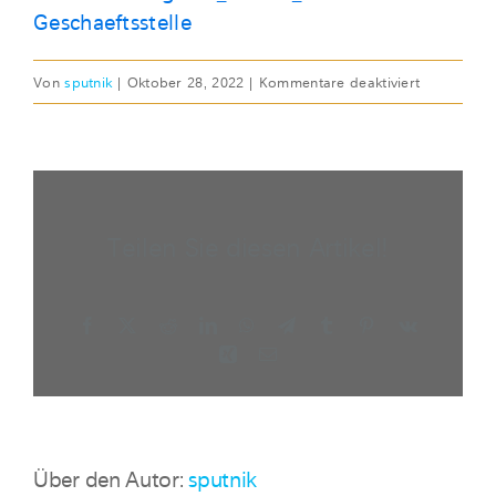
Geschaeftsstelle
für
Von
sputnik
|
Oktober 28, 2022
|
Kommentare deaktiviert
FR,
28.
OKT
2022
|
Teilen Sie diesen Artikel!
21.
Sitzung
Facebook
X
Reddit
LinkedIn
WhatsApp
Telegram
Tumblr
Pinterest
Vk
Xing
E-
Mail
Über den Autor:
sputnik