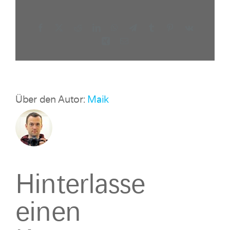
Facebook
X
Reddit
LinkedIn
WhatsApp
Telegram
Tumblr
Pinterest
Vk
Xing
E-
Mail
Über den Autor:
Maik
Hinterlasse
einen