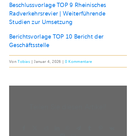
Beschlussvorlage TOP 9 Rheinisches
Radverkehrsrevier | Weiterführende
Studien zur Umsetzung
Berichtsvorlage TOP 10 Bericht der
Geschäftsstelle
Von
Tobias
|
Januar 4, 2026
|
0 Kommentare
Teilen Sie diesen Artikel!
Facebook
X
Reddit
LinkedIn
WhatsApp
Telegram
Tumblr
Pinterest
Vk
Xing
E-