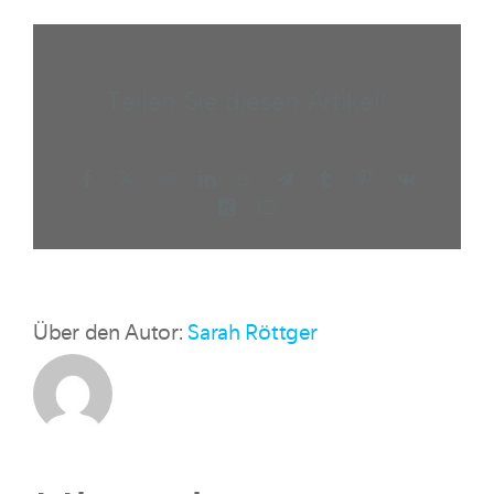
Teilen Sie diesen Artikel!
Facebook
X
Reddit
LinkedIn
WhatsApp
Telegram
Tumblr
Pinterest
Vk
Xing
E-
Mail
Über den Autor:
Sarah Röttger