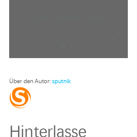
Teilen Sie diesen Artikel!
Facebook
X
Reddit
LinkedIn
WhatsApp
Telegram
Tumblr
Pinterest
Vk
Xing
E-
Mail
Über den Autor:
sputnik
Hinterlasse