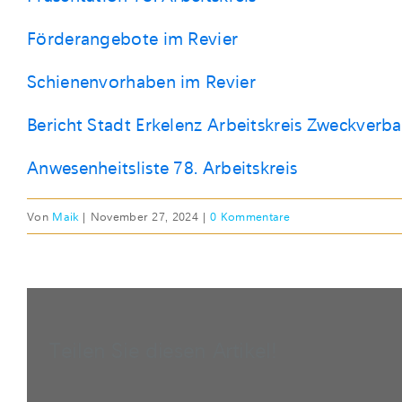
Förderangebote im Revier
Schienenvorhaben im Revier
Bericht Stadt Erkelenz Arbeitskreis Zweckverb
Anwesenheitsliste 78. Arbeitskreis
Von
Maik
|
November 27, 2024
|
0 Kommentare
Teilen Sie diesen Artikel!