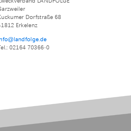
Zweckverband LANDFOLGE
Garzweiler
Kuckumer Dorfstraße 68
41812 Erkelenz
info@landfolge.de
Tel.: 02164 70366-0